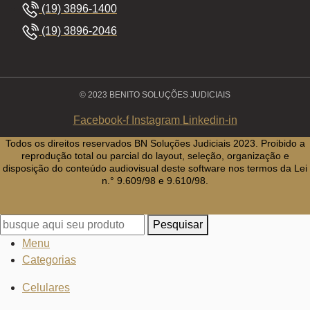
(19) 3896-1400
(19) 3896-2046
© 2023 BENITO SOLUÇÕES JUDICIAIS
Facebook-f
Instagram
Linkedin-in
Todos os direitos reservados BN Soluções Judiciais 2023. Proibido a
reprodução total ou parcial do layout, seleção, organização e
disposição do conteúdo audiovisual deste software nos termos da Lei
n.° 9.609/98 e 9.610/98.
Pesquisar
Menu
Categorias
Celulares