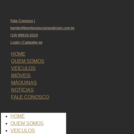
Fale Conosco |
benito@benitosolucoesjudiciais.com.br
(19) 99919-2010
Login / Cadastre-se
HOME
QUEM SOMOS
VEÍCULOS
IMÓVEIS
MÁQUINAS
NOTÍCIAS
FALE CONOSCO
HOME
QUEM SOMOS
VEÍCULOS