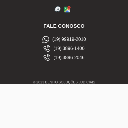
FALE CONOSCO
(19) 99919-2010
(19) 3896-1400
(19) 3896-2046
© 2023 BENITO SOLUÇÕES JUDICIAIS
Todos os direitos reservados BN Soluções Judiciais 2023. Proibido
a reprodução total ou parcial do layout, seleção, organização e
disposição do conteúdo audiovisual deste software nos termos da