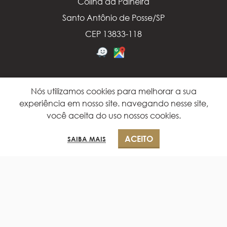
Colina da Paineira
Santo Antônio de Posse/SP
CEP 13833-118
FALE CONOSCO
Nós utilizamos cookies para melhorar a sua
experiência em nosso site. navegando nesse site,
(19) 99919-2010
você aceita do uso nossos cookies.
(19) 3896-1400
0
(19) 3896-2046
ACEITO
SAIBA MAIS
Loja
Carrinho
Minha conta
© 2023 BENITO SOLUÇÕES JUDICIAIS