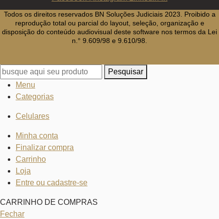
Todos os direitos reservados BN Soluções Judiciais 2023. Proibido a
reprodução total ou parcial do layout, seleção, organização e
disposição do conteúdo audiovisual deste software nos termos da Lei
n.° 9.609/98 e 9.610/98.
Pesquisar
Menu
Categorias
Celulares
Minha conta
Finalizar compra
Carrinho
Loja
Entre ou cadastre-se
CARRINHO DE COMPRAS
Fechar