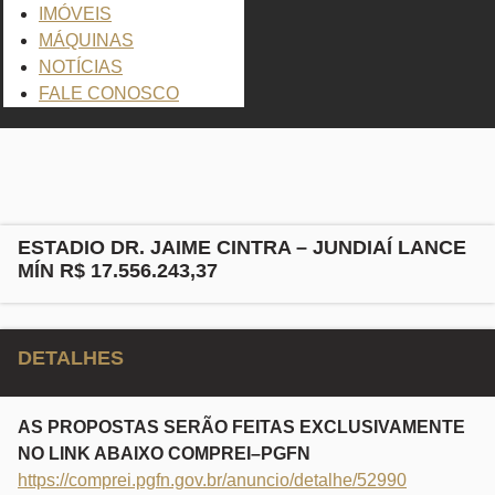
IMÓVEIS
MÁQUINAS
NOTÍCIAS
FALE CONOSCO
Sale
Clique para ampliar
ESTADIO DR. JAIME CINTRA – JUNDIAÍ LANCE
MÍN R$ 17.556.243,37
DETALHES
AS PROPOSTAS SERÃO FEITAS EXCLUSIVAMENTE
NO LINK ABAIXO COMPREI–PGFN
https://comprei.pgfn.gov.br/anuncio/detalhe/52990