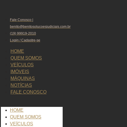
Fale Conosco |
benito@benitosolucoesjudiciais.com.br
(19) 99919-2010
Login / Cadastre-se
HOME
QUEM SOMOS
VEÍCULOS
IMÓVEIS
MÁQUINAS
NOTÍCIAS
FALE CONOSCO
HOME
QUEM SOMOS
VEÍCULOS