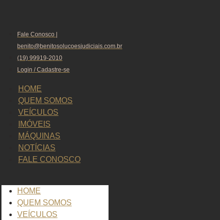
Fale Conosco |
benito@benitosolucoesjudiciais.com.br
(19) 99919-2010
Login / Cadastre-se
HOME
QUEM SOMOS
VEÍCULOS
IMÓVEIS
MÁQUINAS
NOTÍCIAS
FALE CONOSCO
HOME
QUEM SOMOS
VEÍCULOS