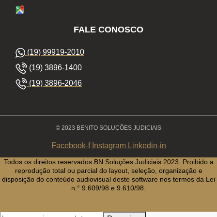
FALE CONOSCO
(19) 99919-2010
(19) 3896-1400
(19) 3896-2046
© 2023 BENITO SOLUÇÕES JUDICIAIS
Facebook-f
Instagram
Linkedin-in
Todos os direitos reservados BN Soluções Judiciais 2023. Proibido a
reprodução total ou parcial do layout, seleção, organização e
disposição do conteúdo audiovisual deste software nos termos da Lei
n.° 9.609/98 e 9.610/98.