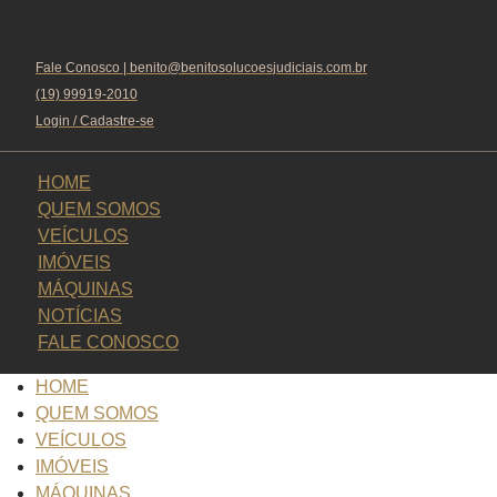
Fale Conosco | benito@benitosolucoesjudiciais.com.br
(19) 99919-2010
Login / Cadastre-se
HOME
QUEM SOMOS
VEÍCULOS
IMÓVEIS
MÁQUINAS
NOTÍCIAS
FALE CONOSCO
HOME
QUEM SOMOS
VEÍCULOS
IMÓVEIS
MÁQUINAS