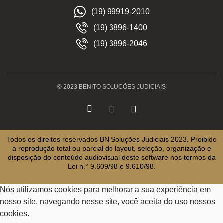
(19) 99919-2010
(19) 3896-1400
(19) 3896-2046
© 2023 BENITO SOLUÇÕES JUDICIAIS
Todos os direitos reservados BN Soluções Judiciais 2023. Proibido
a reprodução total ou parcial do layout, seleção, organização e
disposição do conteúdo audiovisual deste software nos termos da
Lei n.° 9.609/98 e 9.610/98.
Nós utilizamos cookies para melhorar a sua experiência em
nosso site. navegando nesse site, você aceita do uso nossos
cookies.