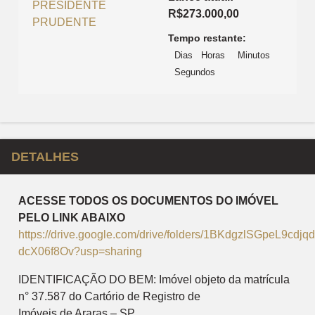
R$
273.000,00
Tempo restante:
Dias
Horas
Minutos
Segundos
DETALHES
ACESSE TODOS OS DOCUMENTOS DO IMÓVEL
PELO LINK ABAIXO
https://drive.google.com/drive/folders/1BKdgzlSGpeL9cdjqdz
dcX06f8Ov?usp=sharing
IDENTIFICAÇÃO DO BEM: Imóvel objeto da matrícula
n° 37.587 do Cartório de Registro de
Imóveis de Araras – SP.