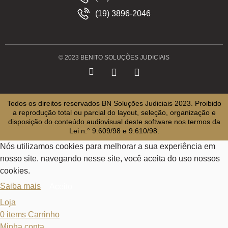
(19) 3896-2046
© 2023 BENITO SOLUÇÕES JUDICIAIS
Todos os direitos reservados BN Soluções Judiciais 2023. Proibido
a reprodução total ou parcial do layout, seleção, organização e
disposição do conteúdo audiovisual deste software nos termos da
Lei n.° 9.609/98 e 9.610/98.
Nós utilizamos cookies para melhorar a sua experiência em
nosso site. navegando nesse site, você aceita do uso nossos
cookies.
Saiba mais
Aceito
Loja
0
items
Carrinho
Minha conta