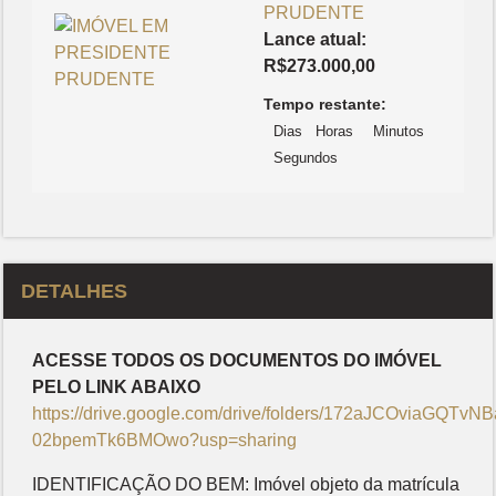
PRUDENTE
Lance atual:
R$
273.000,00
Tempo restante:
Dias
Horas
Minutos
Segundos
DETALHES
ACESSE TODOS OS DOCUMENTOS DO IMÓVEL
PELO LINK ABAIXO
https://drive.google.com/drive/folders/172aJCOviaGQTvN
02bpemTk6BMOwo?usp=sharing
IDENTIFICAÇÃO DO BEM: Imóvel objeto da matrícula